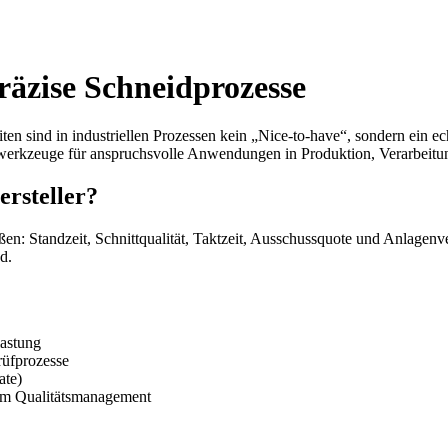
präzise Schneidprozesse
iten sind in industriellen Prozessen kein „Nice-to-have“, sondern ein ec
werkzeuge für anspruchsvolle Anwendungen in Produktion, Verarbeitu
ersteller?
en: Standzeit, Schnittqualität, Taktzeit, Ausschussquote und Anlagenve
d.
lastung
rüfprozesse
ate)
rtem Qualitätsmanagement